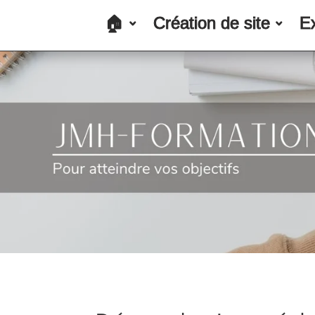
🏠
Création de site
E