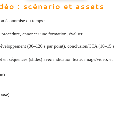
déo : scénario et assets
ion économise du temps :
e procédure, annoncer une formation, évaluer.
 développement (30–120 s par point), conclusion/CTA (10–15 
t en séquences (slides) avec indication texte, image/vidéo, et
an)
pose)